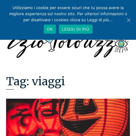
Utilizziamo i cookie per essere sicuri che tu possa avere la
migliore esperienza sul nostro sito. Per ulteriori informazioni o
per disattivare i cookies clicca su Leggi di più...
OK
LEGGI DI PIÙ
Tag:
viaggi