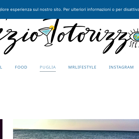
iore esperienza sul nostro sito. Per ulteriori informazioni o per disattivar
EL
FOOD
PUGLIA
MRLIFESTYLE
INSTAGRAM
EL
FOOD
PUGLIA
MRLIFESTYLE
INSTAGRAM