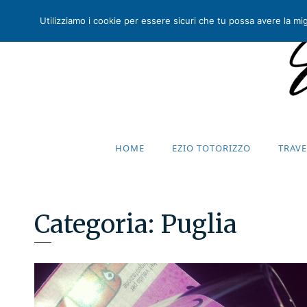
Utilizziamo i cookie per essere sicuri che tu possa avere la migl
HOME
EZIO TOTORIZZO
TRAV
HOME
EZIO TOTORIZZO
TRAV
Categoria:
Puglia