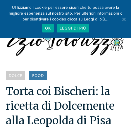
Utilizziamo i cookie per essere sicuri che tu possa avere la
migliore esperienza sul nostro sito. Per ulteriori informazioni o
per disattivare i cookies clicca su Leggi di più...
OK
LEGGI DI PIÙ
DOLCE
FOOD
Torta coi Bischeri: la
ricetta di Dolcemente
alla Leopolda di Pisa