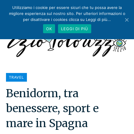
Utilizziamo i cookie per essere sicuri che tu possa avere la
migliore esperienza sul nostro sito. Per ulteriori informazioni o
per disattivare i cookies clicca su Leggi di più...
OK
LEGGI DI PIÙ
TRAVEL
Benidorm, tra
benessere, sport e
mare in Spagna