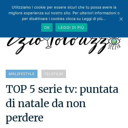
Utilizziamo i cookie per essere sicuri che tu possa avere la
migliore esperienza sul nostro sito. Per ulteriori informazioni o
per disattivare i cookies clicca su Leggi di più...
OK
LEGGI DI PIÙ
MRLIFESTYLE
TELEFILM
TOP 5 serie tv: puntata
di natale da non
perdere