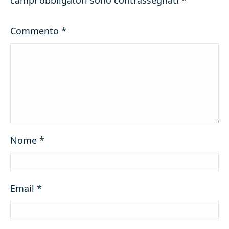
campi obbligatori sono contrassegnati
*
Commento
*
Nome
*
Email
*