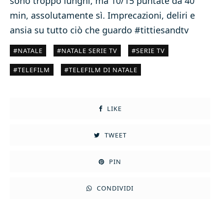
sono troppo lunghi, ma 10/15 puntate da 40
min, assolutamente sì. Imprecazioni, deliri e
ansia su tutto ciò che guardo #tittiesandtv
NATALE
NATALE SERIE TV
SERIE TV
TELEFILM
TELEFILM DI NATALE
LIKE
TWEET
PIN
CONDIVIDI