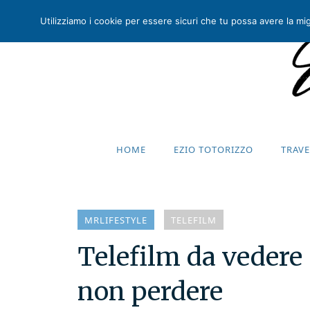
Utilizziamo i cookie per essere sicuri che tu possa avere la migl
HOME
EZIO TOTORIZZO
TRAV
HOME
EZIO TOTORIZZO
TRAV
MRLIFESTYLE
TELEFILM
Telefilm da vedere 
non perdere