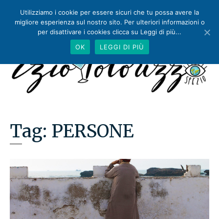
Utilizziamo i cookie per essere sicuri che tu possa avere la
migliore esperienza sul nostro sito. Per ulteriori informazioni o
per disattivare i cookies clicca su Leggi di più...
OK
LEGGI DI PIÙ
Tag:
PERSONE