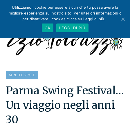
Utilizziamo i cookie per essere sicuri che tu possa avere la
migliore esperienza sul nostro sito. Per ulteriori informazioni o
per disattivare i cookies clicca su Leggi di più...
OK
LEGGI DI PIÙ
MRLIFESTYLE
Parma Swing Festival…
Un viaggio negli anni
30