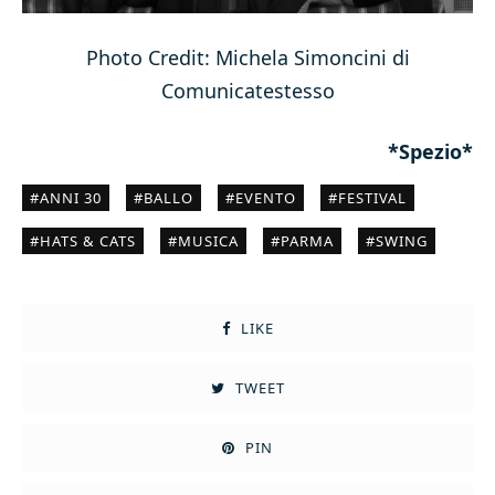
Photo Credit: Michela Simoncini di
Comunicatestesso
*Spezio*
ANNI 30
BALLO
EVENTO
FESTIVAL
HATS & CATS
MUSICA
PARMA
SWING
LIKE
TWEET
PIN