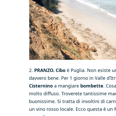
2.
PRANZO. Cibo
è Puglia. Non esiste u
davvero bene. Per 1 giorno in Valle d’It
Cisternino
a mangiare
bombette
. Cos
molto diffuso. Troverete tantissime mace
buonissime. Si tratta di involtini di ca
un vino rosso locale. Ecco questa è un M