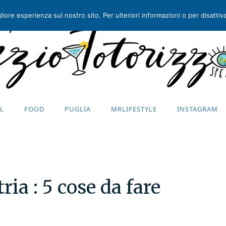
iore esperienza sul nostro sito. Per ulteriori informazioni o per disattivar
EL
FOOD
PUGLIA
MRLIFESTYLE
INSTAGRAM
EL
FOOD
PUGLIA
MRLIFESTYLE
INSTAGRAM
tria : 5 cose da fare