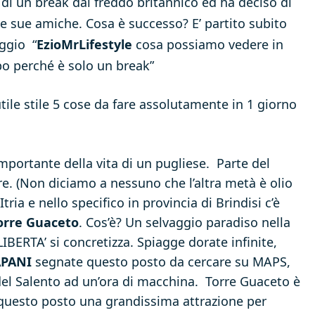
di un break dal freddo britannico ed ha deciso di
le sue amiche. Cosa è successo? E’ partito subito
ggio “
EzioMrLifestyle
cosa possiamo vedere in
o perché è solo un break”
ile stile 5 cose da fare assolutamente in 1 giorno
portante della vita di un pugliese. Parte del
e. (Non diciamo a nessuno che l’altra metà è olio
Itria e nello specifico in provincia di Brindisi c’è
orre Guaceto
. Cos’è? Un selvaggio paradiso nella
IBERTA’ si concretizza. Spiagge dorate infinite,
APANI
segnate questo posto da cercare su MAPS,
del Salento ad un’ora di macchina. Torre Guaceto è
questo posto una grandissima attrazione per