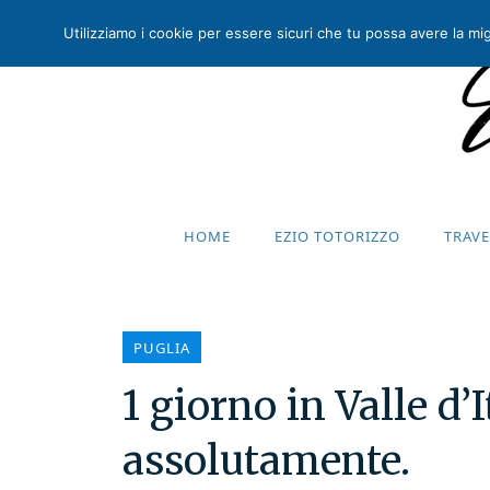
Utilizziamo i cookie per essere sicuri che tu possa avere la migl
HOME
EZIO TOTORIZZO
TRAV
HOME
EZIO TOTORIZZO
TRAV
PUGLIA
1 giorno in Valle d’I
assolutamente.