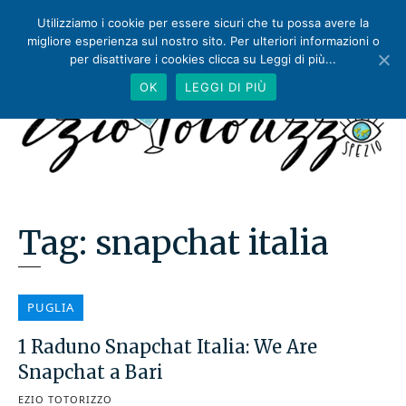
Utilizziamo i cookie per essere sicuri che tu possa avere la
migliore esperienza sul nostro sito. Per ulteriori informazioni o
per disattivare i cookies clicca su Leggi di più...
OK
LEGGI DI PIÙ
Tag:
snapchat italia
PUGLIA
1 Raduno Snapchat Italia: We Are
Snapchat a Bari
EZIO TOTORIZZO