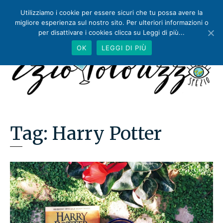
Utilizziamo i cookie per essere sicuri che tu possa avere la
migliore esperienza sul nostro sito. Per ulteriori informazioni o
per disattivare i cookies clicca su Leggi di più...
OK
LEGGI DI PIÙ
Tag:
Harry Potter