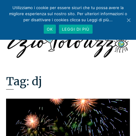
Utilizziamo i cookie per essere sicuri che tu possa avere la
migliore esperienza sul nostro sito. Per ulteriori informazioni o
per disattivare i cookies clicca su Leggi di più...
OK
LEGGI DI PIÙ
Tag:
dj